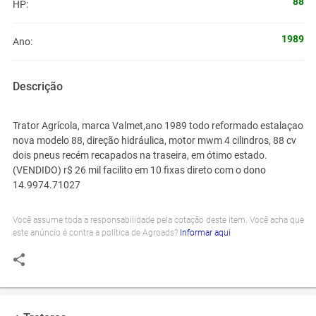
88
HP:
1989
Ano:
Descrição
Trator Agrícola, marca Valmet,ano 1989 todo reformado estalaçao
nova modelo 88, direção hidráulica, motor mwm 4 cilindros, 88 cv
dois pneus recém recapados na traseira, em ótimo estado.
(VENDIDO) r$ 26 mil facilito em 10 fixas direto com o dono
14.9974.71027
Você assume toda a responsabilidade pela cotação deste item. Você acha que
este anúncio é contra a política de Agroads?
Informar aqui