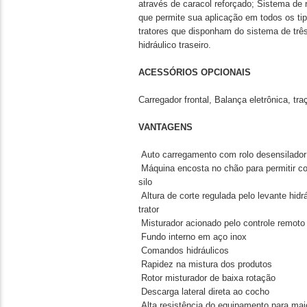
através de caracol reforçado; Sistema de
que permite sua aplicação em todos os ti
tratores que disponham do sistema de trê
hidráulico traseiro.
ACESSÓRIOS OPCIONAIS
Carregador frontal, Balança eletrônica, tra
VANTAGENS
Auto carregamento com rolo desensilado
Máquina encosta no chão para permitir cor
silo
Altura de corte regulada pelo levante hidr
trator
Misturador acionado pelo controle remoto 
Fundo interno em aço inox
Comandos hidráulicos
Rapidez na mistura dos produtos
Rotor misturador de baixa rotação
Descarga lateral direta ao cocho
Alta resistência do equipamento para maior