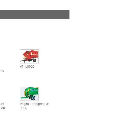
Vfn 10000
one
iro
Vagao Forrageiro: Jf
- An
9000