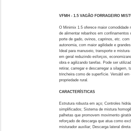
VFMH - 1.5 VAGÃO FORRAGEIRO MISTU
O Minimix 1.5 oferece maior comodidade 
de alimentar rebanhos em confinamentos
porte de gado, ovinos, caprinos, etc. co
autonomia, com maior agilidade e grandes
Ideal para manuseio, transporte e mistura
em geral reduzindo esforços, economizan
obra e agilizando tarefas. Pode ser utiliza
retirar, carregar e descarregar a silagem, t
trincheira como de superfície. Versátil em
propriedade rural.
CARACTERÍSTICAS
Estrutura robusta em aço; Controles hidrá
simplificados; Sistema de mistura homo
palhetas que promovem movimento giratór
reforçado de descarga que atua como exc
misturador auxiliar; Descarga lateral direta