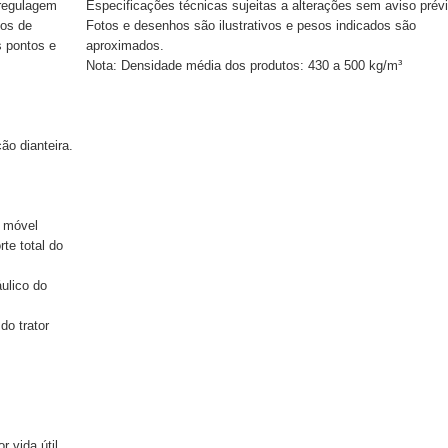
 regulagem
Especificações técnicas sujeitas a alterações sem aviso prévi
pos de
Fotos e desenhos são ilustrativos e pesos indicados são
s pontos e
aproximados.
Nota: Densidade média dos produtos: 430 a 500 kg/m³
ção dianteira.
r móvel
te total do
áulico do
do trator
 vida útil