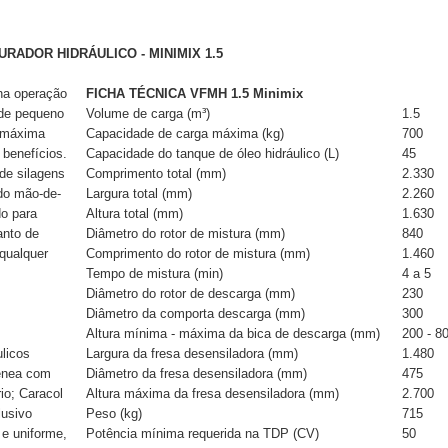
RADOR HIDRÁULICO - MINIMIX 1.5
na operação
FICHA TÉCNICA VFMH 1.5 Minimix
 de pequeno
Volume de carga (m³)
1.5
m máxima
Capacidade de carga máxima (kg)
700
 benefícios.
Capacidade do tanque de óleo hidráulico (L)
45
 de silagens
Comprimento total (mm)
2.330
do mão-de-
Largura total (mm)
2.260
do para
Altura total (mm)
1.630
anto de
Diâmetro do rotor de mistura (mm)
840
 qualquer
Comprimento do rotor de mistura (mm)
1.460
Tempo de mistura (min)
4 a 5
Diâmetro do rotor de descarga (mm)
230
Diâmetro da comporta descarga (mm)
300
Altura mínima - máxima da bica de descarga (mm)
200 - 8
ulicos
Largura da fresa desensiladora (mm)
1.480
gênea com
Diâmetro da fresa desensiladora (mm)
475
io; Caracol
Altura máxima da fresa desensiladora (mm)
2.700
lusivo
Peso (kg)
715
 e uniforme,
Potência mínima requerida na TDP (CV)
50