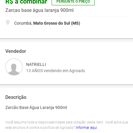
R$ a combinar
PERGUNTE O PREÇO
Zarcao base água laranja 900ml
Corumbá,
Mato Grosso do Sul (MS)
Vendedor
NATRIELLI
13 AÑOS vendendo em Agroads
Descrição
Zarcão Base Água Laranja 900ml
Você assume toda a responsabilidade pela cotação deste item. Você acha que
este anúncio é contra a política de Agroads?
Informar aqui