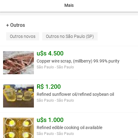
Mais
Modelo
DFL 2L
3
Caixa de adubo
2 x 0.270 m
+ Outros
Pneus
4 x 400/55 22.5-14
Outros novos
Outros no São Paulo (SP)
Bitola dos pneus
2900 mm (centro a cen
3
Capacidade de carga
12 m
u$s 4.500
Peso aproximado
5150 kg
Copper wire scrap, (millberry) 99.99% purity
Trator (cv)
150 a 180
São Paulo - São Paulo
Você assume toda a responsabilidade pela cotação deste item. Você acha que
R$ 1.200
este anúncio é contra a política de Agroads?
Informar aqui
Refined sunflower oil/refined soybean oil
São Paulo - São Paulo
u$s 1.000
Refined edible cooking oil available
São Paulo - São Paulo