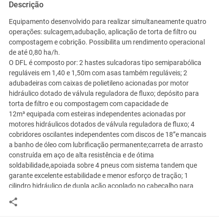
Descrição
Equipamento desenvolvido para realizar simultaneamente quatro
operações: sulcagem,adubação, aplicação de torta de filtro ou
compostagem e cobrição. Possibilita um rendimento operacional
de até 0,80 ha/h.
O DFL é composto por: 2 hastes sulcadoras tipo semiparabólica
reguláveis em 1,40 e 1,50m com asas também reguláveis; 2
adubadeiras com caixas de polietileno acionadas por motor
hidráulico dotado de válvula reguladora de fluxo; depósito para
torta de filtro e ou compostagem com capacidade de
12m³ equipada com esteiras independentes acionadas por
motores hidráulicos dotados de válvula reguladora de fluxo; 4
cobridores oscilantes independentes com discos de 18”e mancais
a banho de óleo com lubrificação permanente;carreta de arrasto
construída em aço de alta resistência e de ótima
soldabilidade,apoiada sobre 4 pneus com sistema tandem que
garante excelente estabilidade e menor esforço de tração; 1
cilindro hidráulico de dupla ação acoplado no cabeçalho para
transporte e regulagem da profundidade de sulcação.
Características técnicas