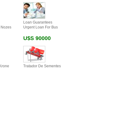
Loan Guarantees
 Nozes
Urgent Loan For Bus
U$s 90000
Krone
Tratador De Sementes