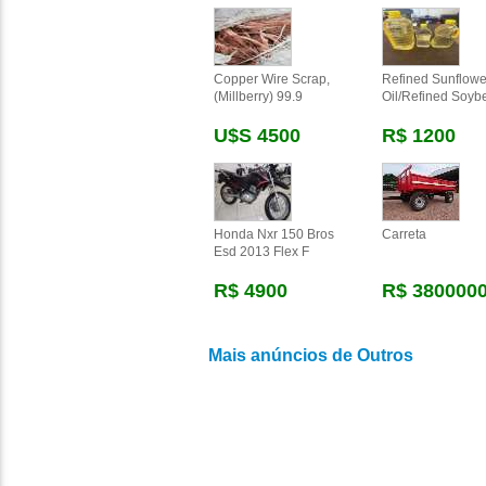
Copper Wire Scrap,
Refined Sunflowe
(millberry) 99.9
Oil/refined Soyb
U$s 4500
R$ 1200
Honda Nxr 150 Bros
Carreta
Esd 2013 Flex F
R$ 4900
R$ 380000
Mais anúncios de Outros