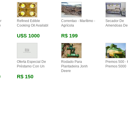
r
Refined Edible
Correntao - Marítimo -
Secador De
e
Cooking Oil Availabl
Agrícola
Amendoas De
U$s 1000
R$ 199
Oferta Especial De
Rodado Para
Premos 500 - 
Préstamo Con Un
Plantadeira Jonh
Premos 5000
Deere
0
R$ 150