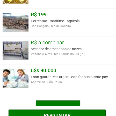
A partir de R$: 16.400,00
R$ 199
Correntao - marítimo - agrícola
Você assume toda a responsabilidade pela cotação deste item. Você acha que
São Gonçalo - Rio de Janeiro
este anúncio é contra a política de Agroads?
Informar aqui
R$ a combinar
Secador de amendoas de nozes
Venâncio Aires - Rio Grande do Sul (RS)
u$s 90.000
Loan guarantees urgent loan for businessto pay
Aparecida - São Paulo
MAIS OUTROS
PERGUNTAR