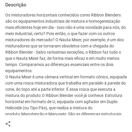
Descrição
Os misturadores horizontais conhecidos como Ribbon Blenders
são os equipamentos industriais de mistura e homogeneização
mais eficientes hoje em dia - Isso não é uma novidade para nós, do
meio industrial, certo? Pois então, o que fazer com os outros
misturadores do mercado? O Nauta Mixer, por exemplo, é um dos
misturadores que se tornaram obsoletos com a chegada do
Ribbon Blender - Salvo raríssimas exceções, o Ribbon faz tudo o
que o Nauta Mixer faz, de forma mais eficaz e em muito menos
tempo. Comparamos as diferenças essenciais entre os dois
equipamentos:
O Nauta Mixer é uma câmara vertical em formato cônico, equipada
com uma rosca misturadora que trabalha em paralelo à parede do
cone, do topo até a parte inferior. É essa rosca que executa a
mistura do produto.O Ribbon Blender você já conhece: Estrutura
horizontal em formato de U, equipada com agitador em Duplo-
Helicoide (ou Tipo Pás), que realiza a mistura do
produto.Manutenção e Manuseio: São as diferenças estruturais
entre as duas máquinas que definem qual é a melhor no quesito
manuseio/manutenção. Nesse aspecto, o Ribbon Blender é de