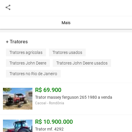
Pneu antes (pneu de tamanho): 340/85R24 100% desgaste (pneu
liso)-Pneu antes (pneu de tamanho): 420/85R24 90% de desgaste-
Caixa mecânica-Número de engrenagens para diante: 8-Número
de marchas: 4-Sem cabine-Assento mecânico-Plugue traseiro
Mais
potência: 540 RPM trs-Distribuidores: 1 SE de efeito simples e 1
duplo efeito de-3º terceiro ponto-Suspensão: Gancho automático
+ Tratores
Você assume toda a responsabilidade pela cotação deste item. Você acha que
Tratores agrícolas
Tratores usados
este anúncio é contra a política de Agroads?
Informar aqui
Tratores John Deere
Tratores John Deere usados
Tratores no Rio de Janeiro
R$ 69.900
Trator massey ferguson 265 1980 a venda
Cacoal - Rondônia
R$ 10.900.000
Trator mf. 4292