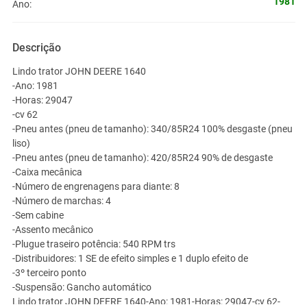
1981
Ano:
Descrição
Lindo trator JOHN DEERE 1640
-Ano: 1981
-Horas: 29047
-cv 62
-Pneu antes (pneu de tamanho): 340/85R24 100% desgaste (pneu
liso)
-Pneu antes (pneu de tamanho): 420/85R24 90% de desgaste
-Caixa mecânica
-Número de engrenagens para diante: 8
-Número de marchas: 4
-Sem cabine
-Assento mecânico
-Plugue traseiro potência: 540 RPM trs
-Distribuidores: 1 SE de efeito simples e 1 duplo efeito de
-3º terceiro ponto
-Suspensão: Gancho automático
Lindo trator JOHN DEERE 1640-Ano: 1981-Horas: 29047-cv 62-