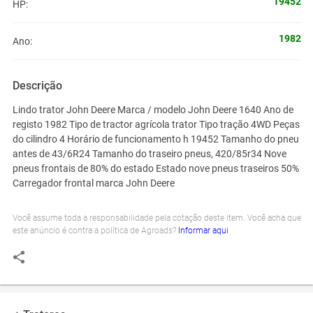
19452
HP:
1982
Ano:
Descrição
Lindo trator John Deere Marca / modelo John Deere 1640 Ano de
registo 1982 Tipo de tractor agrícola trator Tipo tração 4WD Peças
do cilindro 4 Horário de funcionamento h 19452 Tamanho do pneu
antes de 43/6R24 Tamanho do traseiro pneus, 420/85r34 Nove
pneus frontais de 80% do estado Estado nove pneus traseiros 50%
Carregador frontal marca John Deere
Você assume toda a responsabilidade pela cotação deste item. Você acha que
este anúncio é contra a política de Agroads?
Informar aqui