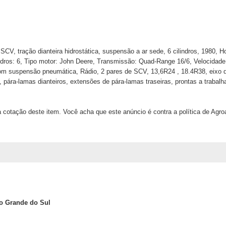
SCV, tração dianteira hidrostática, suspensão a ar sede, 6 cilindros, 1980, H
dros: 6, Tipo motor: John Deere, Transmissão: Quad-Range 16/6, Velocidad
m suspensão pneumática, Rádio, 2 pares de SCV, 13,6R24 , 18.4R38, eixo dian
s, pára-lamas dianteiros, extensões de pára-lamas traseiras, prontas a trabalh
 cotação deste item. Você acha que este anúncio é contra a política de Agr
io Grande do Sul