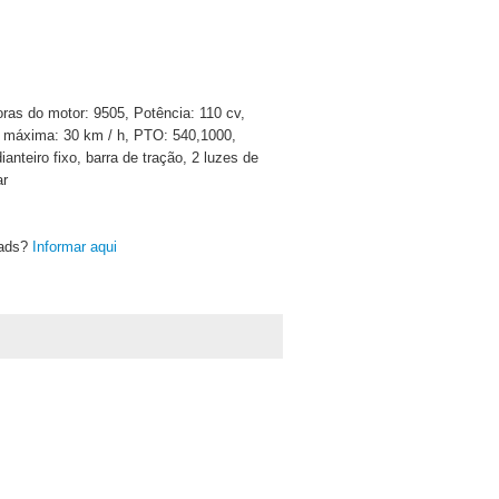
oras do motor: 9505, Potência: 110 cv,
e máxima: 30 km / h, PTO: 540,1000,
teiro fixo, barra de tração, 2 luzes de
ar
oads?
Informar aqui