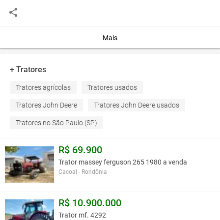
assento ajustável
TDF: 540 / 540E
Bomba hidráulica:. 46L / min
Direção hidrostática e freios
Mais
A 100 horas, foi feita a mudança de óleo e filtro.
Em muito bom estado
primeiro proprietário
+ Tratores
Tratores agrícolas
Tratores usados
Você assume toda a responsabilidade pela cotação deste item. Você acha que
este anúncio é contra a política de Agroads?
Informar aqui
Tratores John Deere
Tratores John Deere usados
Tratores no São Paulo (SP)
R$ 69.900
Trator massey ferguson 265 1980 a venda
Cacoal - Rondônia
R$ 10.900.000
Trator mf. 4292