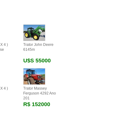
X 4 )
Trator John Deere
se
6145m
U$s 55000
X 4 )
Trator Massey
Ferguson 4292 Ano
201
R$ 152000