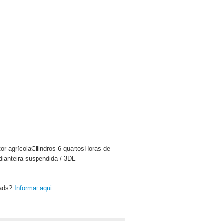
r agrícolaCilindros 6 quartosHoras de
ianteira suspendida / 3DE
oads?
Informar aqui