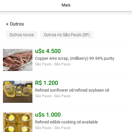
-peso: 6.800 kg
Mais
-capacidade de carga: 24m3
-bitola: 1.900 mm
+ Outros
OPCIONAIS
Outros novos
Outros no São Paulo (SP)
Cabeçalho descentralizado
Bitola
Kit Hidráulico
u$s 4.500
Dimensão dos pneus
Copper wire scrap, (millberry) 99.99% purity
São Paulo - São Paulo
Você assume toda a responsabilidade pela cotação deste item. Você acha que
este anúncio é contra a política de Agroads?
Informar aqui
R$ 1.200
Refined sunflower oil/refined soybean oil
São Paulo - São Paulo
u$s 1.000
Refined edible cooking oil available
São Paulo - São Paulo