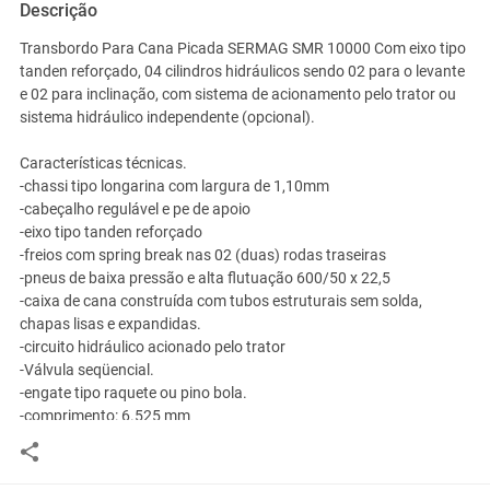
Descrição
Transbordo Para Cana Picada SERMAG SMR 10000 Com eixo tipo
tanden reforçado, 04 cilindros hidráulicos sendo 02 para o levante
e 02 para inclinação, com sistema de acionamento pelo trator ou
sistema hidráulico independente (opcional).
Características técnicas.
-chassi tipo longarina com largura de 1,10mm
-cabeçalho regulável e pe de apoio
-eixo tipo tanden reforçado
-freios com spring break nas 02 (duas) rodas traseiras
-pneus de baixa pressão e alta flutuação 600/50 x 22,5
-caixa de cana construída com tubos estruturais sem solda,
chapas lisas e expandidas.
-circuito hidráulico acionado pelo trator
-Válvula seqüencial.
-engate tipo raquete ou pino bola.
-comprimento: 6.525 mm
-altura de carregamento: 3.505 mm
-altura de descarga: 4.700 mm
-largura: 3.207 mm