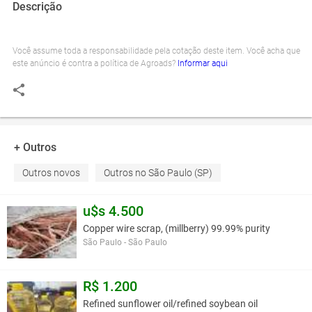
Descrição
Você assume toda a responsabilidade pela cotação deste item. Você acha que
este anúncio é contra a política de Agroads?
Informar aqui
+ Outros
Outros novos
Outros no São Paulo (SP)
u$s 4.500
Copper wire scrap, (millberry) 99.99% purity
São Paulo - São Paulo
R$ 1.200
Refined sunflower oil/refined soybean oil