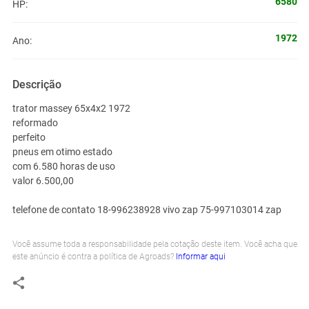
6580
HP:
1972
Ano:
Descrição
trator massey 65x4x2 1972
reformado
perfeito
pneus em otimo estado
com 6.580 horas de uso
valor 6.500,00
telefone de contato 18-996238928 vivo zap 75-997103014 zap
Você assume toda a responsabilidade pela cotação deste item. Você acha que
este anúncio é contra a política de Agroads?
Informar aqui