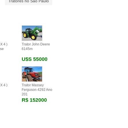
Tratores no São Paulo
X 4 )
Trator John Deere
se
6145m
U$s 55000
X 4 )
Trator Massey
Ferguson 4292 Ano
201
R$ 152000