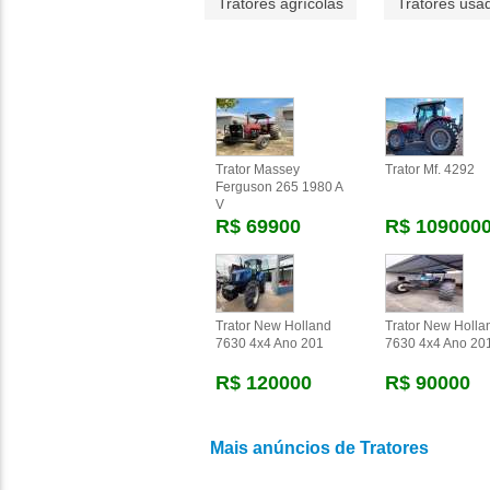
Tratores agrícolas
Tratores usa
Trator Massey
Trator Mf. 4292
Ferguson 265 1980 A
V
R$ 69900
R$ 109000
Trator New Holland
Trator New Holla
7630 4x4 Ano 201
7630 4x4 Ano 20
R$ 120000
R$ 90000
Mais anúncios de Tratores