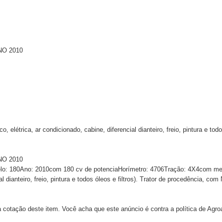
NO 2010
étrica, ar condicionado, cabine, diferencial dianteiro, freio, pintura e todos
NO 2010
180Ano: 2010com 180 cv de potenciaHorímetro: 4706Tração: 4X4com mec
ial dianteiro, freio, pintura e todos óleos e filtros). Trator de procedência, c
 cotação deste item. Você acha que este anúncio é contra a política de Agr