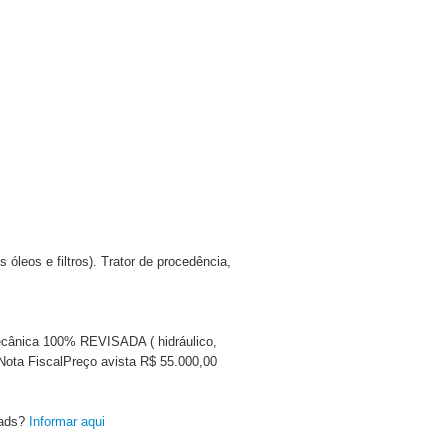
 óleos e filtros). Trator de procedência,
ânica 100% REVISADA ( hidráulico,
om Nota FiscalPreço avista R$ 55.000,00
oads?
Informar aqui