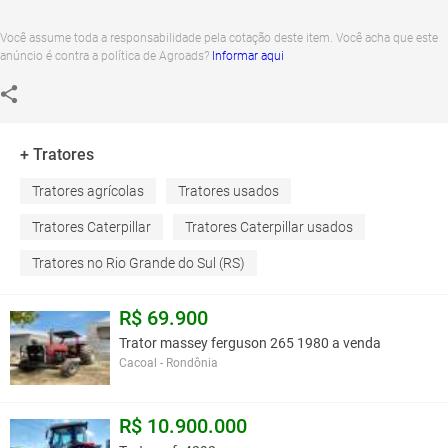
Você assume toda a responsabilidade pela cotação deste item. Você acha que este
anúncio é contra a política de Agroads?
Informar aqui
+ Tratores
Tratores agrícolas
Tratores usados
Tratores Caterpillar
Tratores Caterpillar usados
Tratores no Rio Grande do Sul (RS)
R$ 69.900
Trator massey ferguson 265 1980 a venda
Cacoal - Rondônia
R$ 10.900.000