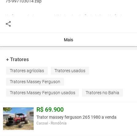
75-997103014 zap
Você assume toda a responsabilidade pela cotação deste item. Você acha que
este anúncio é contra a política de Agroads?
Informar aqui
Mais
+ Tratores
Tratores agrícolas
Tratores usados
Tratores Massey Ferguson
Tratores Massey Ferguson usados
Tratores no Bahia
R$ 69.900
Trator massey ferguson 265 1980 a venda
Cacoal - Rondônia