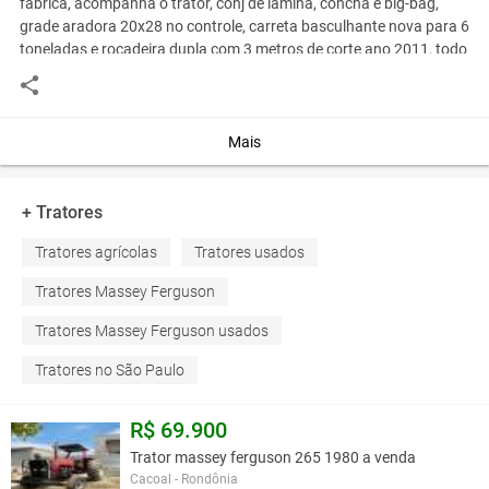
fabrica, acompanha o trator, conj de lamina, concha e big-bag,
grade aradora 20x28 no controle, carreta basculhante nova para 6
toneladas e rocadeira dupla com 3 metros de corte ano 2011, todo
equipamento ávista r$ 30.000,00 fiinanciamos para todo brasil,
entrada r$ 5.000,00 +48 parcelas r$ 525,00 fixas, temos
transporte para entrear em todo brasil, negociamos o frete
Mais
telefone- 11-975884565 whatsapp
+ Tratores
Você assume toda a responsabilidade pela cotação deste item. Você acha que
este anúncio é contra a política de Agroads?
Informar aqui
Tratores agrícolas
Tratores usados
Tratores Massey Ferguson
Tratores Massey Ferguson usados
Tratores no São Paulo
R$ 69.900
Trator massey ferguson 265 1980 a venda
Cacoal - Rondônia