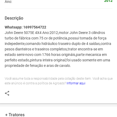
2012
Ano:
Descrição
Whatsapp: 16997564722
John Deere 5075E 4X4 Ano:2012,motor John Deere 3 cilindros
turbo de fábrica com 75 cv de potência,possui tomada de força
indepedente,comando hidráulico traseiro duplo de 4 saídas,contra
pesos dianteiros e traseiros completos,trator encontra-se em
estado semi-novo com 1766 horas origináis,parte mecanica em
perfeito estado,pintura inteira original,foi usado somente em uma
propriedade de fenação e aras de cavalo.
Você assume toda a responsabilidade pela cotação deste item. Você acha que
este anúncio é contra a política de Agroads?
Informar aqui
+ Tratores