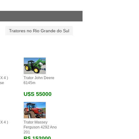
Tratores no Rio Grande do Sul
X 4 )
Trator John Deere
se
6145m
U$s 55000
X 4 )
Trator Massey
Ferguson 4292 Ano
201
R$ 152000