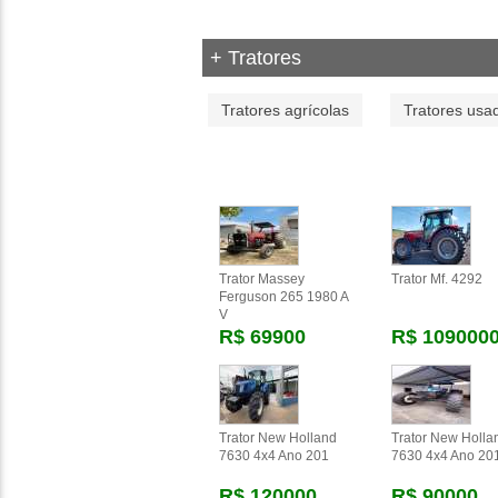
+ Tratores
Tratores agrícolas
Tratores usa
Trator Massey
Trator Mf. 4292
Ferguson 265 1980 A
V
R$ 69900
R$ 109000
Trator New Holland
Trator New Holla
7630 4x4 Ano 201
7630 4x4 Ano 20
R$ 120000
R$ 90000