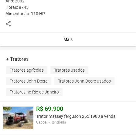
Ano: 2002
Horas: 8745
Alimentação: 110 HP
Quatro rodas drive: 4WD
Driver: 4 rodas
Cabine: ar condicionado
Equipe: carregador de bateria
Mais
Condição: excelente condição
+ Tratores
Você assume toda a responsabilidade pela cotação deste item. Você acha que
este anúncio é contra a política de Agroads?
Informar aqui
Tratores agrícolas
Tratores usados
Tratores John Deere
Tratores John Deere usados
Tratores no Rio de Janeiro
R$ 69.900
Trator massey ferguson 265 1980 a venda
Cacoal - Rondônia