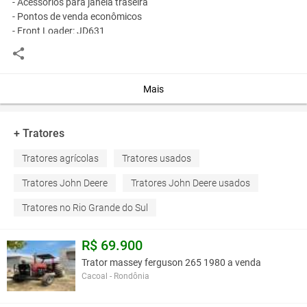
- Acessórios para janela traseira
- Pontos de venda econômicos
- Front Loader: JD631
Você assume toda a responsabilidade pela cotação deste item. Você acha que
Mais
este anúncio é contra a política de Agroads?
Informar aqui
+ Tratores
Tratores agrícolas
Tratores usados
Tratores John Deere
Tratores John Deere usados
Tratores no Rio Grande do Sul
R$ 69.900
Trator massey ferguson 265 1980 a venda
Cacoal - Rondônia