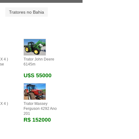
Tratores no Bahia
X 4 )
Trator John Deere
se
6145m
U$s 55000
X 4 )
Trator Massey
Ferguson 4292 Ano
201
R$ 152000