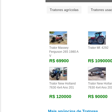
Tratores agrícolas
Tratores usa
Trator Massey
Trator Mf. 4292
Ferguson 265 1980 A
V
R$ 69900
R$ 109000
Trator New Holland
Trator New Holla
7630 4x4 Ano 201
7630 4x4 Ano 20
R$ 120000
R$ 90000
Mais anúncios de Tratores