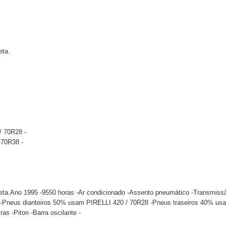
eta.
/ 70R28 -
 70R38 -
a.Ano 1995 -9550 horas -Ar condicionado -Assento pneumático -Transmissão
 -Pneus dianteiros 50% usam PIRELLI 420 / 70R28 -Pneus traseiros 40% usa
iras -Piton -Barra oscilante -