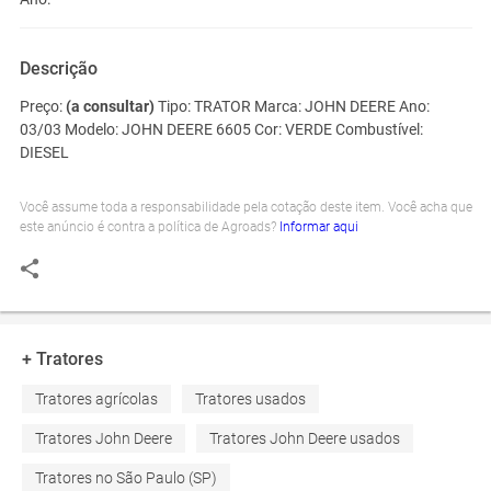
Descrição
Preço:
(a consultar)
Tipo:
TRATOR
Marca:
JOHN DEERE
Ano:
03/03
Modelo:
JOHN DEERE 6605
Cor:
VERDE
Combustível:
DIESEL
Você assume toda a responsabilidade pela cotação deste item. Você acha que
este anúncio é contra a política de Agroads?
Informar aqui
+ Tratores
Tratores agrícolas
Tratores usados
Tratores John Deere
Tratores John Deere usados
Tratores no São Paulo (SP)