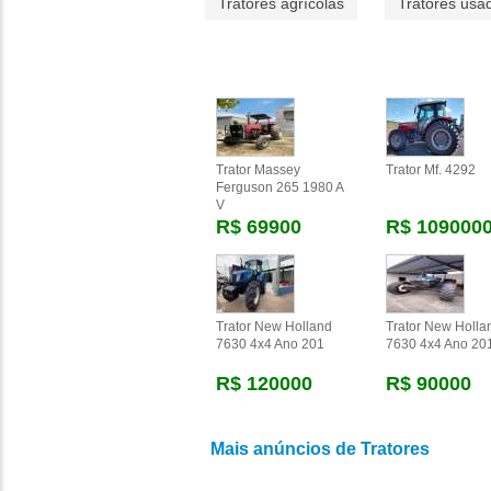
Tratores agrícolas
Tratores usa
Trator Massey
Trator Mf. 4292
Ferguson 265 1980 A
V
R$ 69900
R$ 109000
Trator New Holland
Trator New Holla
7630 4x4 Ano 201
7630 4x4 Ano 20
R$ 120000
R$ 90000
Mais anúncios de Tratores