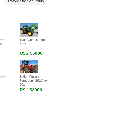
Tratores no São Paulo
X 4 )
Trator John Deere
se
6145m
U$s 55000
X 4 )
Trator Massey
Ferguson 4292 Ano
201
R$ 152000