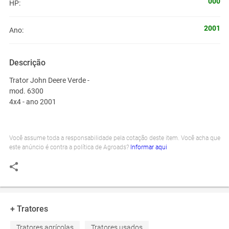
000
HP:
2001
Ano:
Descrição
Trator John Deere Verde -
mod. 6300
4x4 - ano 2001
Você assume toda a responsabilidade pela cotação deste item. Você acha que
este anúncio é contra a política de Agroads?
Informar aqui
+ Tratores
Tratores agrícolas
Tratores usados