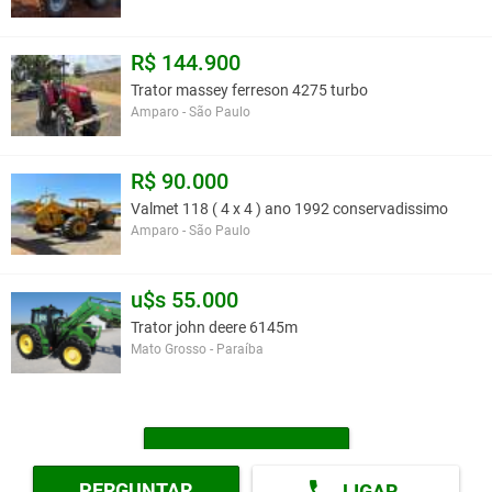
R$ 144.900
Trator massey ferreson 4275 turbo
Amparo - São Paulo
R$ 90.000
Valmet 118 ( 4 x 4 ) ano 1992 conservadissimo
Amparo - São Paulo
u$s 55.000
Trator john deere 6145m
Mato Grosso - Paraíba
MAIS TRATORES
PERGUNTAR
LIGAR