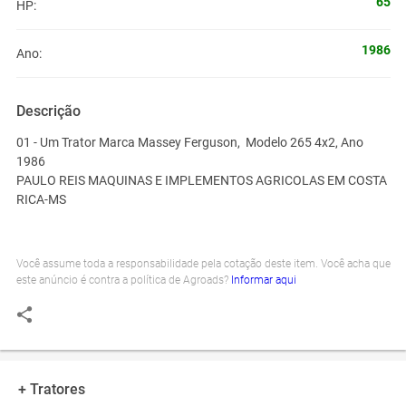
65
HP:
1986
Ano:
Descrição
01 - Um Trator Marca Massey Ferguson, Modelo 265 4x2, Ano
1986
PAULO REIS MAQUINAS E IMPLEMENTOS AGRICOLAS EM COSTA
RICA-MS
Você assume toda a responsabilidade pela cotação deste item. Você acha que
este anúncio é contra a política de Agroads?
Informar aqui
+ Tratores