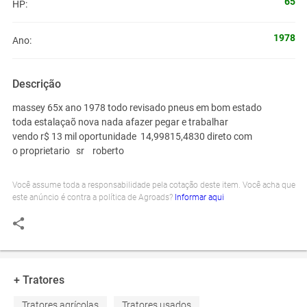
65
HP:
1978
Ano:
Descrição
massey 65x ano 1978 todo revisado pneus em bom estado
toda estalaçaõ nova nada afazer pegar e trabalhar
vendo r$ 13 mil oportunidade 14,99815,4830 direto com
o proprietario sr roberto
Você assume toda a responsabilidade pela cotação deste item. Você acha que
este anúncio é contra a política de Agroads?
Informar aqui
+ Tratores
Tratores agrícolas
Tratores usados