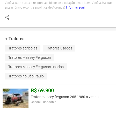
Você assume toda a responsabilidade pela cotação deste item. Você acha que
este anúncio é contra a política de Agroads?
Informar aqui
+ Tratores
Tratores agrícolas
Tratores usados
Tratores Massey Ferguson
Tratores Massey Ferguson usados
Tratores no São Paulo
R$ 69.900
Trator massey ferguson 265 1980 a venda
Cacoal - Rondônia