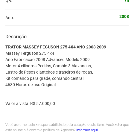
75
HP:
2008
Ano:
Descrição
TRATOR MASSEY FEGUSON 275 4X4 ANO 2008 2009
Massey Ferguson 275 4x4
Ano Fabricação 2008 Advanced Modelo 2009
Motor 4 cilindros Perkins, Cambio 3 Alavancas,..
Lastro de Pesos dianteiros e traseiros de rodas,
Kit comando para grade, comando central
4680 Horas de uso Original,
Valor á vista: R$ 57.000,00
Você assume toda a responsabilidade pela cotação deste item. Você acha que
este anúncio é contra a política de Agroads?
Informar aqui