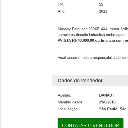
HP:
55
Ano:
2013
Massey Ferguson 250XE 4X4 ,motor 3cilind
completos,direção hidráulica,embreagem d
AVISTA R$ 43.000,00 ou financia com en
Você assume toda a responsabilidade pela
Dados do vendedor
Apelido:
DANAUT
Membro desde:
29/6/2018
Localização:
São Paulo, São
CONTATAR O VENDEDOR