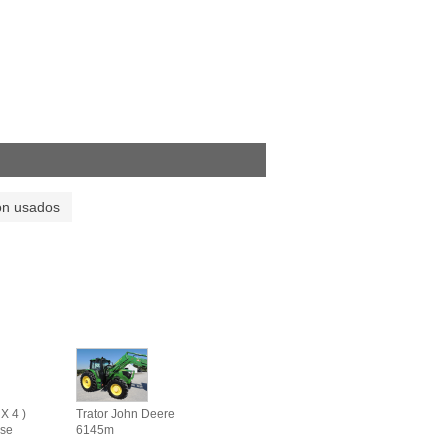
on usados
X 4 )
Trator John Deere
se
6145m