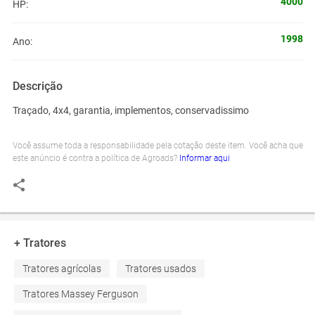
4000
HP:
1998
Ano:
Descrição
Traçado, 4x4, garantia, implementos, conservadissimo
Você assume toda a responsabilidade pela cotação deste item. Você acha que
este anúncio é contra a política de Agroads?
Informar aqui
+ Tratores
Tratores agrícolas
Tratores usados
Tratores Massey Ferguson