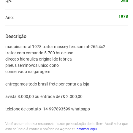
265
HP:
1978
Ano:
Descrição
maquina rural 1978 trator massey feruson mf-265 4x2
trator com comando 5.700 hs de uso
direcao hidraulica original de fabrica
pneus seminovos unico dono
conservado na garagem
entregamos todo brasil frete por conta da loja
avista 8.000,00 ou entrada de r& 2.000,00
telefone de contato- 14-997893599 whatsapp
Você assume toda a responsabilidade pela cotação deste item. Você acha que
este anúncio é contra a política de Agroads?
Informar aqui