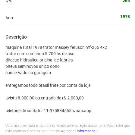
265
HP:
1978
Ano:
Descrição
maquina rural 1978 trator massey feruson mf-265 4x2
trator com comando 5.700 hs de uso
direcao hidraulica original de fabrica
pneus seminovos unico dono
conservado na garagem
entregamos todo brasil frete por conta da loja
avista 8.000,00 ou entrada de r& 2.000,00
telefone de contato- 11-975884565 whatsapp
Você assume toda a responsabilidade pela cotação deste item. Você acha que
este anúncio é contra a política de Agroads?
Informar aqui