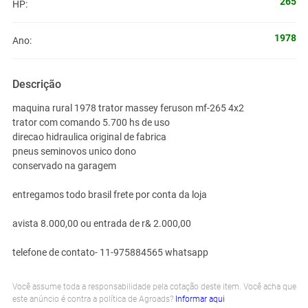
265
HP:
1978
Ano:
Descrição
maquina rural 1978 trator massey feruson mf-265 4x2
trator com comando 5.700 hs de uso
direcao hidraulica original de fabrica
pneus seminovos unico dono
conservado na garagem
entregamos todo brasil frete por conta da loja
avista 8.000,00 ou entrada de r& 2.000,00
telefone de contato- 11-975884565 whatsapp
Você assume toda a responsabilidade pela cotação deste item. Você acha que
este anúncio é contra a política de Agroads?
Informar aqui