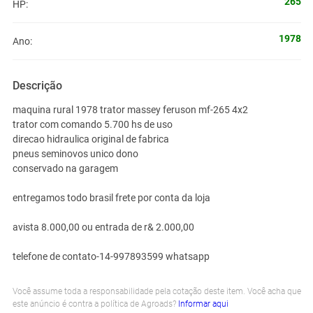
265
HP:
1978
Ano:
Descrição
maquina rural 1978 trator massey feruson mf-265 4x2
trator com comando 5.700 hs de uso
direcao hidraulica original de fabrica
pneus seminovos unico dono
conservado na garagem
entregamos todo brasil frete por conta da loja
avista 8.000,00 ou entrada de r& 2.000,00
telefone de contato-14-997893599 whatsapp
Você assume toda a responsabilidade pela cotação deste item. Você acha que
este anúncio é contra a política de Agroads?
Informar aqui