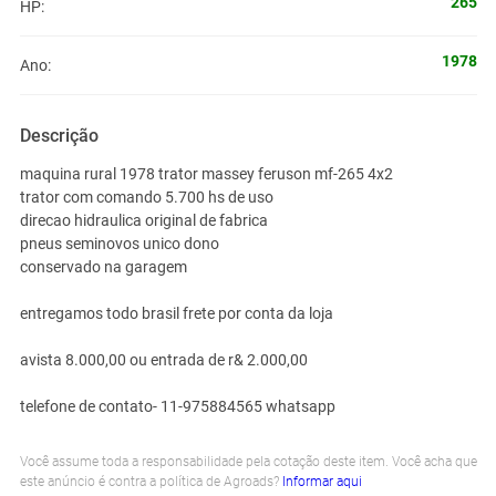
265
HP:
1978
Ano:
Descrição
maquina rural 1978 trator massey feruson mf-265 4x2
trator com comando 5.700 hs de uso
direcao hidraulica original de fabrica
pneus seminovos unico dono
conservado na garagem
entregamos todo brasil frete por conta da loja
avista 8.000,00 ou entrada de r& 2.000,00
telefone de contato- 11-975884565 whatsapp
Você assume toda a responsabilidade pela cotação deste item. Você acha que
este anúncio é contra a política de Agroads?
Informar aqui