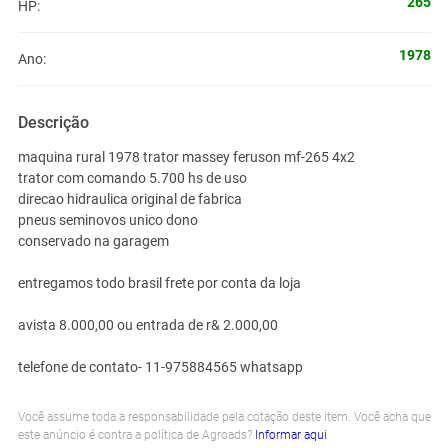
265
HP:
1978
Ano:
Descrição
maquina rural 1978 trator massey feruson mf-265 4x2
trator com comando 5.700 hs de uso
direcao hidraulica original de fabrica
pneus seminovos unico dono
conservado na garagem
entregamos todo brasil frete por conta da loja
avista 8.000,00 ou entrada de r& 2.000,00
telefone de contato- 11-975884565 whatsapp
Você assume toda a responsabilidade pela cotação deste item. Você acha que
este anúncio é contra a política de Agroads?
Informar aqui