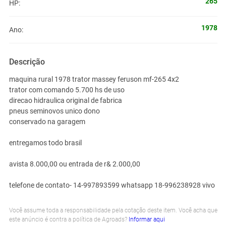
265
HP:
1978
Ano:
Descrição
maquina rural 1978 trator massey feruson mf-265 4x2
trator com comando 5.700 hs de uso
direcao hidraulica original de fabrica
pneus seminovos unico dono
conservado na garagem
entregamos todo brasil
avista 8.000,00 ou entrada de r& 2.000,00
telefone de contato- 14-997893599 whatsapp 18-996238928 vivo
Você assume toda a responsabilidade pela cotação deste item. Você acha que
este anúncio é contra a política de Agroads?
Informar aqui