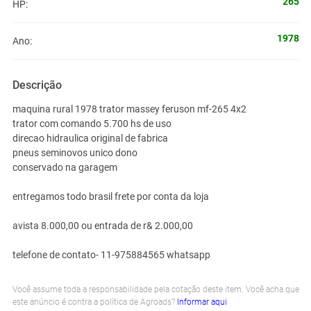
265
HP:
1978
Ano:
Descrição
maquina rural 1978 trator massey feruson mf-265 4x2
trator com comando 5.700 hs de uso
direcao hidraulica original de fabrica
pneus seminovos unico dono
conservado na garagem
entregamos todo brasil frete por conta da loja
avista 8.000,00 ou entrada de r& 2.000,00
telefone de contato- 11-975884565 whatsapp
Você assume toda a responsabilidade pela cotação deste item. Você acha que
este anúncio é contra a política de Agroads?
Informar aqui