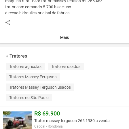
maquina rural 1978 trator massey feruson mf-265 4x2
trator com comando 5.700 hs de uso
direcao hidraulica original de fabrica
pneus seminovos unico dono
conservado na garagem
entregamos todo brasil frete por conta da loja
Mais
avista 8.000,00 ou entrada de r& 2.000,00
+ Tratores
telefone de contato- 14-997893599 whatsapp
Tratores agrícolas
Tratores usados
Você assume toda a responsabilidade pela cotação deste item. Você acha que
Tratores Massey Ferguson
este anúncio é contra a política de Agroads?
Informar aqui
Tratores Massey Ferguson usados
Tratores no São Paulo
R$ 69.900
Trator massey ferguson 265 1980 a venda
Cacoal - Rondônia