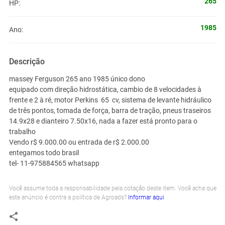
265
HP:
1985
Ano:
Descrição
massey Ferguson 265 ano 1985 único dono
equipado com direção hidrostática, cambio de 8 velocidades à
frente e 2 à ré, motor Perkins 65 cv, sistema de levante hidráulico
de três pontos, tomada de força, barra de tração, pneus traseiros
14.9x28 e dianteiro 7.50x16, nada a fazer está pronto para o
trabalho
Vendo r$ 9.000.00 ou entrada de r$ 2.000.00
entegamos todo brasil
tel- 11-975884565 whatsapp
Você assume toda a responsabilidade pela cotação deste item. Você acha que
este anúncio é contra a política de Agroads?
Informar aqui