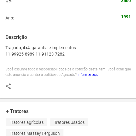
3500
HP:
1991
Ano:
Descrição
Traçado, 4x4, garantia e implementos
11-99925-8989 11-91123-7282
Você assume toda a responsabilidade pela cotação deste item. Você acha que
este anúncio é contra a política de Agroads?
Informar aqui
+ Tratores
Tratores agrícolas
Tratores usados
Tratores Massey Ferguson