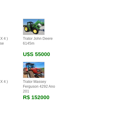
X 4 )
Trator John Deere
se
6145m
U$s 55000
X 4 )
Trator Massey
Ferguson 4292 Ano
201
R$ 152000