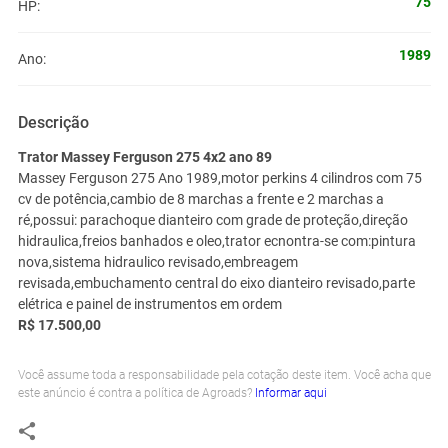
75
HP:
1989
Ano:
Descrição
Trator Massey Ferguson 275 4x2 ano 89
Massey Ferguson 275 Ano 1989,motor perkins 4 cilindros com 75
cv de potência,cambio de 8 marchas a frente e 2 marchas a
ré,possui: parachoque dianteiro com grade de proteção,direção
hidraulica,freios banhados e oleo,trator ecnontra-se com:pintura
nova,sistema hidraulico revisado,embreagem
revisada,embuchamento central do eixo dianteiro revisado,parte
elétrica e painel de instrumentos em ordem
R$ 17.500,00
Você assume toda a responsabilidade pela cotação deste item. Você acha que
este anúncio é contra a política de Agroads?
Informar aqui