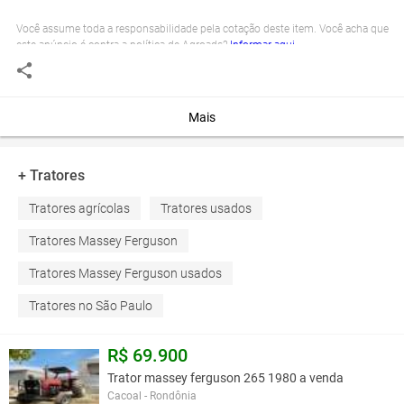
Você assume toda a responsabilidade pela cotação deste item. Você acha que
este anúncio é contra a política de Agroads?
Informar aqui
Mais
+ Tratores
Tratores agrícolas
Tratores usados
Tratores Massey Ferguson
Tratores Massey Ferguson usados
Tratores no São Paulo
R$ 69.900
Trator massey ferguson 265 1980 a venda
Cacoal - Rondônia