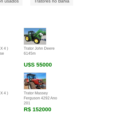
on usados
Tratores no Bahia
X 4 )
Trator John Deere
se
6145m
U$s 55000
X 4 )
Trator Massey
Ferguson 4292 Ano
201
R$ 152000