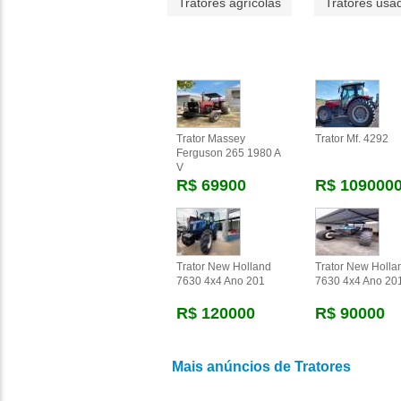
Tratores agrícolas
Tratores usa
Trator Massey
Trator Mf. 4292
Ferguson 265 1980 A
V
R$ 69900
R$ 109000
Trator New Holland
Trator New Holla
7630 4x4 Ano 201
7630 4x4 Ano 20
R$ 120000
R$ 90000
Mais anúncios de Tratores