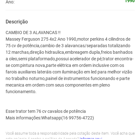
1990
Ano:
Descrição
CAMBIO DE 3 ALAVANCAS !!
Massey Ferguson 275 4x2 Ano 1990,motor perkins 4 cilindros de
75 cv de potência,cambio de 3 alavancas/separadas totalizando
12 marchas,direção hidraulica,embreagem dupla,freios banhados
a oleo,semi plataformado,possui acelerador de pé,trator encontra-
se com:pintura nova,parte elétrica em ordem inclusive com os
farois auxiliares lateráis com iluminação em led para melhor vizão
no trabalho noturno,painel de instrumentos funcionando e parte
mecanica em ordem com seus componentes em pleno
funcionamento.
Esse trator tem 76 cv cavalos de potência
Mais informações:Whatsapp(16 99756-4722)
Você assume toda a responsabilidade pela cotação deste item. Você acha que
este anúncio é contra a política de Agroads?
Informar aqui