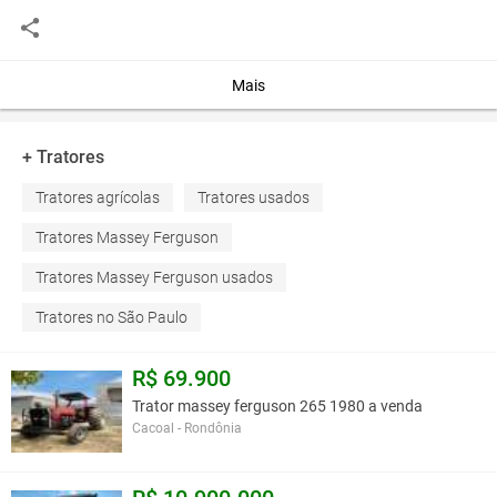
duplo comando, tomada de força, pesos dianteiro e traseiro, único
dono!Valor: R$ 60.000.00
Mais
Você assume toda a responsabilidade pela cotação deste item. Você acha que
este anúncio é contra a política de Agroads?
Informar aqui
+ Tratores
Tratores agrícolas
Tratores usados
Tratores Massey Ferguson
Tratores Massey Ferguson usados
Tratores no São Paulo
R$ 69.900
Trator massey ferguson 265 1980 a venda
Cacoal - Rondônia