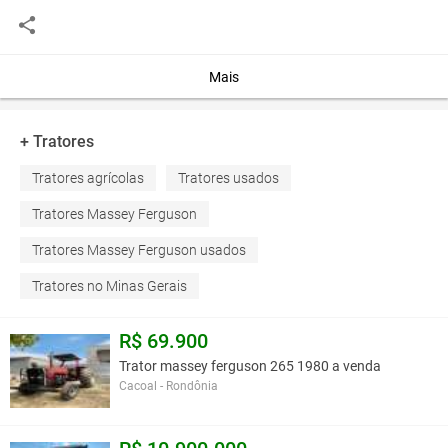
Você assume toda a responsabilidade pela cotação deste item. Você acha que
este anúncio é contra a política de Agroads?
Informar aqui
Mais
+ Tratores
Tratores agrícolas
Tratores usados
Tratores Massey Ferguson
Tratores Massey Ferguson usados
Tratores no Minas Gerais
R$ 69.900
Trator massey ferguson 265 1980 a venda
Cacoal - Rondônia